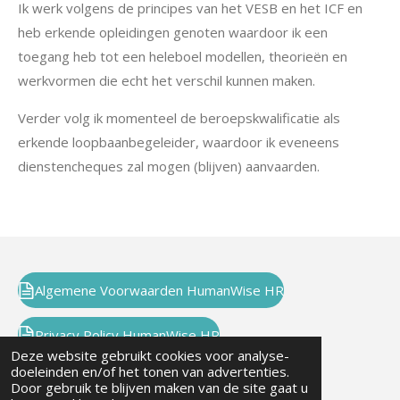
Ik werk volgens de principes van het VESB en het ICF en
heb erkende opleidingen genoten waardoor ik een
toegang heb tot een heleboel modellen, theorieën en
werkvormen die echt het verschil kunnen maken.
Verder volg ik momenteel de beroepskwalificatie als
erkende loopbaanbegeleider, waardoor ik eveneens
dienstencheques zal mogen (blijven) aanvaarden.
Algemene Voorwaarden HumanWise HR
Privacy Policy HumanWise HR
Deze website gebruikt cookies voor analyse-
doeleinden en/of het tonen van advertenties.
Door gebruik te blijven maken van de site gaat u
HumanWise HR bv