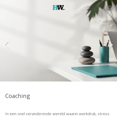
Ga
direct
naar
de
hoofdinhoud
Coaching
In een snel veranderende wereld waarin werkdruk, stress