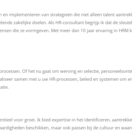
en en implementeren van strategieën die niet alleen talent aant
lende zakelijke doelen.
Als HR-consultant begrijp ik dat de sleutel
nsen die ze vormgeven. Met meer dan 10 jaar ervaring in HRM k
cessen. Of het nu gaat om werving en selectie, personeelsontwi
aliseer samen met u uw HR-processen, beleid en systemen om ervoo
atie.
entieel voor groei. Ik bied expertise in het identificeren, aantrek
 vaardigheden beschikken, maar ook passen bij de cultuur en waar