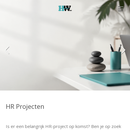
Ga
direct
naar
de
hoofdinhoud
HR Projecten
Is er een belangrijk HR-project op komst? Ben je op zoek