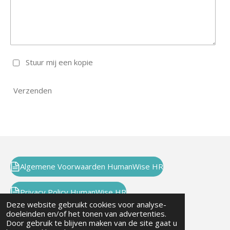
Stuur mij een kopie
Verzenden
Algemene Voorwaarden HumanWise HR
Privacy Policy HumanWise HR
Deze website gebruikt cookies voor analyse-
doeleinden en/of het tonen van advertenties.
Door gebruik te blijven maken van de site gaat u
HumanWise HR bv