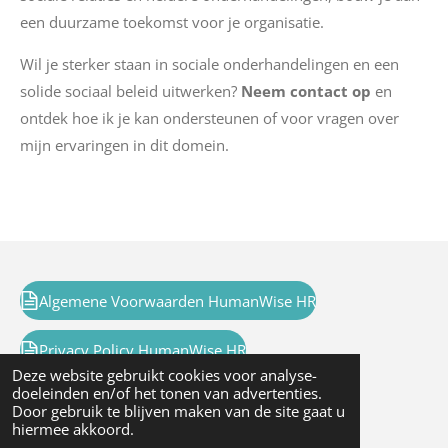
een duurzame toekomst voor je organisatie.
Wil je sterker staan in sociale onderhandelingen en een
solide sociaal beleid uitwerken?
Neem contact op
en
ontdek hoe ik je kan ondersteunen of voor vragen over
mijn ervaringen in dit domein.
Algemene Voorwaarden HumanWise HR
Privacy Policy HumanWise HR
Deze website gebruikt cookies voor analyse-
doeleinden en/of het tonen van advertenties.
Door gebruik te blijven maken van de site gaat u
HumanWise HR bv
hiermee akkoord.
JB Van der Lindenstraat 29, 1750 Lennik